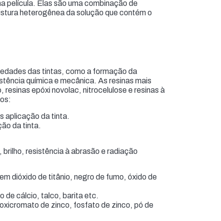
a película. Elas são uma combinação de
istura heterogênea da solução que contém o
riedades das tintas, como a formação da
sistência química e mecânica. As resinas mais
co, resinas epóxi novolac, nitrocelulose e resinas à
pos:
 aplicação da tinta.
ção da tinta.
brilho, resistência à abrasão e radiação
em dióxido de titânio, negro de fumo, óxido de
de cálcio, talco, barita etc.
oxicromato de zinco, fosfato de zinco, pó de