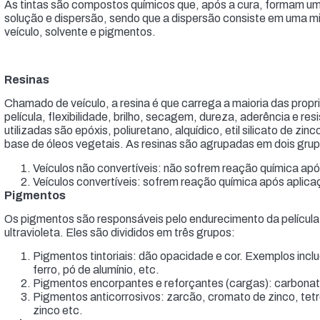
As tintas são compostos químicos que, após a cura, formam um
solução e dispersão, sendo que a dispersão consiste em uma m
veículo, solvente e pigmentos.
Resinas
Chamado de veículo, a resina é que carrega a maioria das prop
película, flexibilidade, brilho, secagem, dureza, aderência e re
utilizadas são epóxis, poliuretano, alquídico, etil silicato de zin
base de óleos vegetais. As resinas são agrupadas em dois gru
Veículos não convertíveis: não sofrem reação química após
Veículos convertíveis: sofrem reação química após aplica
Pigmentos
Os pigmentos são responsáveis pelo endurecimento da película, 
ultravioleta. Eles são divididos em três grupos:
Pigmentos tintoriais: dão opacidade e cor. Exemplos inclu
ferro, pó de alumínio, etc.
Pigmentos encorpantes e reforçantes (cargas): carbonato 
Pigmentos anticorrosivos: zarcão, cromato de zinco, tetr
zinco etc.