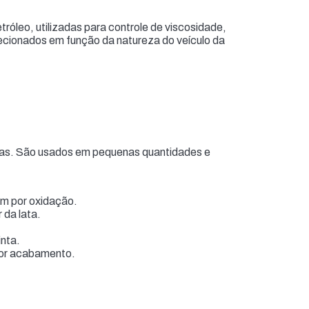
etróleo, utilizadas para controle de viscosidade,
lecionados em função da natureza do veículo da
ntas. São usados em pequenas quantidades e
am por oxidação.
 da lata.
inta.
hor acabamento.