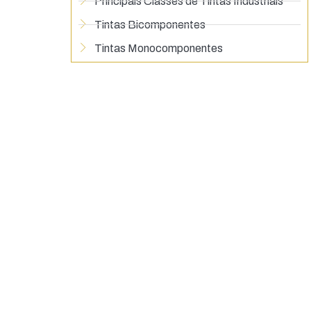
Principais Classes de Tintas Industriais
Tintas Bicomponentes
Tintas Monocomponentes