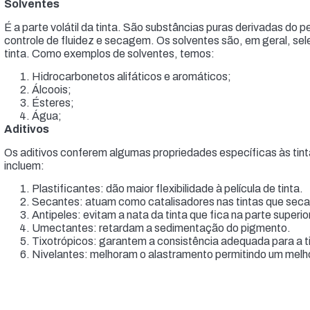
Solventes
É a parte volátil da tinta. São substâncias puras derivadas do p
controle de fluidez e secagem. Os solventes são, em geral, se
tinta. Como exemplos de solventes, temos:
Hidrocarbonetos alifáticos e aromáticos;
Álcoois;
Ésteres;
Água;
Aditivos
Os aditivos conferem algumas propriedades específicas às ti
incluem:
Plastificantes: dão maior flexibilidade à película de tinta.
Secantes: atuam como catalisadores nas tintas que sec
Antipeles: evitam a nata da tinta que fica na parte superior
Umectantes: retardam a sedimentação do pigmento.
Tixotrópicos: garantem a consistência adequada para a t
Nivelantes: melhoram o alastramento permitindo um mel