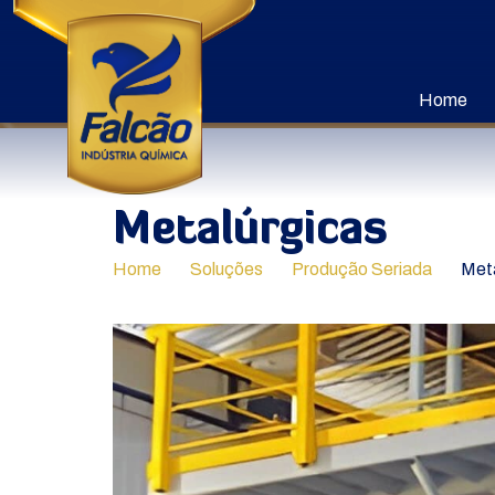
Home
Metalúrgicas
Home
Soluções
Produção Seriada
Meta