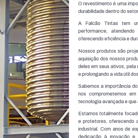
O revestimento é uma impo
durabilidade dentro do set
A Falcão Tintas tem um
performance, atendendo 
oferecendo eficiência e dur
Nossos produtos são projet
aquisição dos nossos produ
deles em seus ativos, pel
e prolongando a vida útil do
Sabemos a importância do
nos comprometemos em p
tecnologia avançada e que
Estamos totalmente focado
e protetores, oferecendo 
industrial. Com anos de e
dedicação à inovação e 