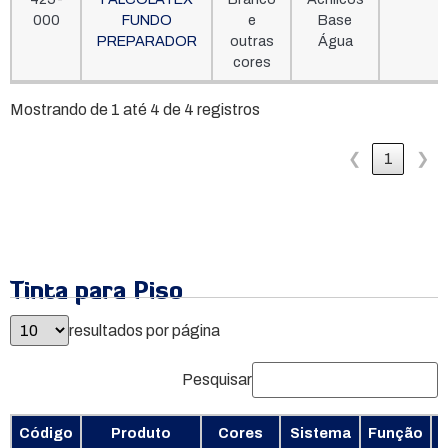
000
FUNDO
e
Base
PREPARADOR
outras
Água
cores
Mostrando de 1 até 4 de 4 registros
❮
1
❯
Tinta para Piso
resultados por página
Pesquisar
Código
Produto
Cores
Sistema
Função
A