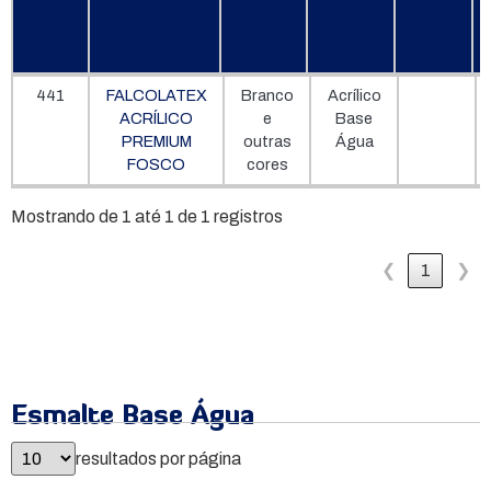
Código
Produto
Cores
Sistema
Função
441
FALCOLATEX
Branco
Acrílico
ACRÍLICO
e
Base
PREMIUM
outras
Água
FOSCO
cores
Mostrando de 1 até 1 de 1 registros
❮
1
❯
Esmalte Base Água
resultados por página