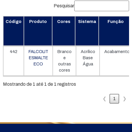
Pesquisar
Código
Produto
Cores
Sistema
Função
Código
Produto
Cores
Sistema
Função
442
FALCOLIT
Branco
Acrílico
Acabamento
ESMALTE
e
Base
ECO
outras
Água
cores
Mostrando de 1 até 1 de 1 registros
❮
1
❯