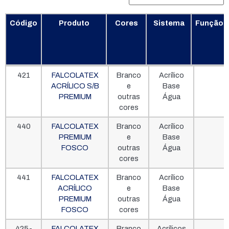
Código
Produto
Cores
Sistema
Função
Código
Produto
Cores
Sistema
Função
421
FALCOLATEX
Branco
Acrílico
ACRÍLICO S/B
e
Base
PREMIUM
outras
Água
cores
440
FALCOLATEX
Branco
Acrílico
PREMIUM
e
Base
FOSCO
outras
Água
cores
441
FALCOLATEX
Branco
Acrílico
ACRÍLICO
e
Base
PREMIUM
outras
Água
FOSCO
cores
425-
FALCOLATEX
Branco
Acrílicos