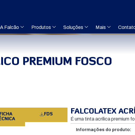
A Falcão
Produtos
Soluções
Mais
Contat
LICO PREMIUM FOSCO
FALCOLATEX ACR
FICHA
FDS
É uma tinta acrílica premium f
ÉCNICA
Informações do produto: