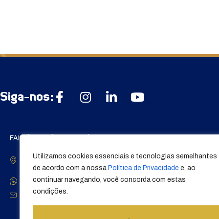
Siga-nos:
FALCÃO INDÚSTRIA QUÍMICA S/A
Institucional:
Av. Davi Pereira Maia 301 -
A Empresa
Utilizamos cookies essenciais e tecnologias semelhantes
Presépio - Campos Gerais/MG -
Trabalhe Conosco
de acordo com a nossa
Política de Privacidade
e, ao
37160-000
continuar navegando, você concorda com estas
0800 111 2500
condições.
contato@falcaotintas.com.br