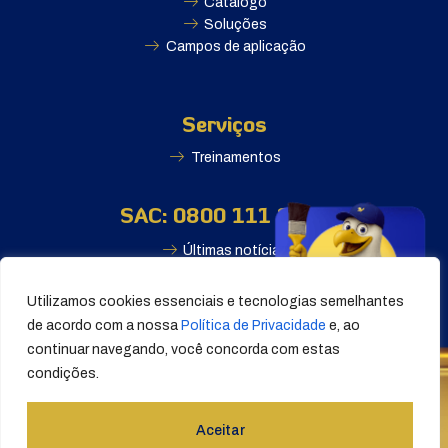
Catálogo
Soluções
Campos de aplicação
Serviços
Treinamentos
SAC: 0800 111 2500
Últimas notícias
Utilizamos cookies essenciais e tecnologias semelhantes
de acordo com a nossa
Política de Privacidade
e, ao
continuar navegando, você concorda com estas
condições.
© Falcão Tintas S/A 2025. Todos os direitos reservados.
Aceitar