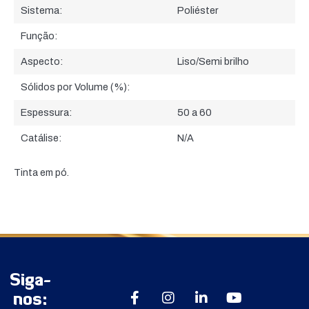
Sistema:
Poliéster
Função:
Aspecto:
Liso/Semi brilho
Sólidos por Volume (%):
Espessura:
50 a 60
Catálise:
N/A
Tinta em pó.
Siga-
nos: