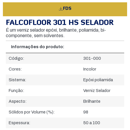
FDS
FALCOFLOOR 301 HS SELADOR
É um verniz selador epóxi, brilhante, poliamida, bi-
componente, sem solventes.
Informações do produto:
Informações do produto:
Código:
301-000
Cores:
Incolor
Sistema:
Epóxi poliamida
Função:
Verniz Selador
Aspecto:
Brilhante
Sólidos por Volume (%):
98
Espessura:
50 a 100