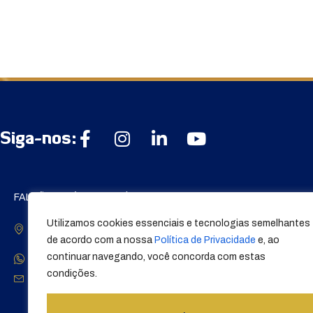
Siga-nos:
FALCÃO INDÚSTRIA QUÍMICA S/A
Institucional:
Av. Davi Pereira Maia 301 -
A Empresa
Utilizamos cookies essenciais e tecnologias semelhantes
Presépio - Campos Gerais/MG -
Trabalhe Conosco
de acordo com a nossa
Política de Privacidade
e, ao
37160-000
continuar navegando, você concorda com estas
0800 111 2500
condições.
contato@falcaotintas.com.br