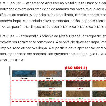
Grau Sa 2 1/2 – Jateamento Abrasivo ao Metal quase Branco: a car
estranho devem ser removidos de maneira tão perfeita que seu
tênues ou estrias. A superfície deve ser limpa, imediatamente, c
escova limpa. A superfície deve apresentar, então, aspecto cor
1/2. Os padrões de limpeza são: ASa 2 1/2, BSa 2 1/2, CSa 2 1/2 e 
Grau Sa 3 – Jateamento Abrasivo ao Metal Branco: a carepa de la
devem ser totalmente removidos. A superfície deve ser limpa, im
limpo e seco ou escova limpa. A superfície deve apresentar, então
correspondente em aparência às gravuras com designação Sa 3. O
CSa 3 e DSa 3.