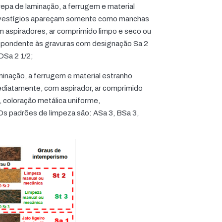
epa de laminação, a ferrugem e material
s vestígios apareçam somente como manchas
om aspiradores, ar comprimido limpo e seco ou
respondente às gravuras com designação Sa 2
DSa 2 1/2;
minação, a ferrugem e material estranho
ediatamente, com aspirador, ar comprimido
, coloração metálica uniforme,
s padrões de limpeza são: ASa 3, BSa 3,