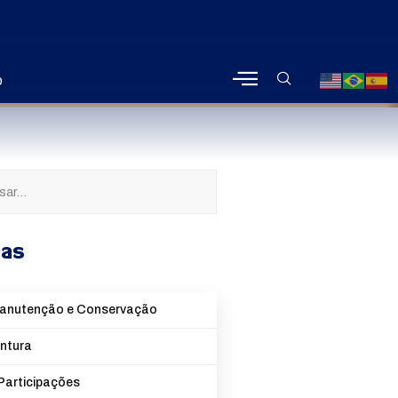
o
ias
Manutenção e Conservação
intura
Participações