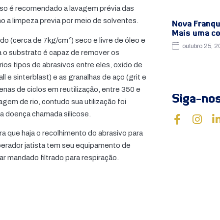
 isso é recomendado a lavagem prévia das
a limpeza previa por meio de solventes.
Nova Franqu
Mais uma co
do (cerca de 7kg/cm²) seco e livre de óleo e
outubro 25, 
 o substrato é capaz de remover os
ários tipos de abrasivos entre eles, oxido de
ll e sinterblast) e as granalhas de aço (grit e
enas de ciclos em reutilização, entre 350 e
Siga-no
agem de rio, contudo sua utilização foi
a doença chamada silicose.
ra que haja o recolhimento do abrasivo para
perador jatista tem seu equipamento de
ar mandado filtrado para respiração.