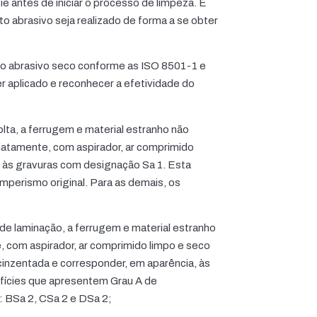
ie antes de iniciar o processo de limpeza. É
to abrasivo seja realizado de forma a se obter
to abrasivo seco conforme as ISO 8501-1 e
r aplicado e reconhecer a efetividade do
lta, a ferrugem e material estranho não
iatamente, com aspirador, ar comprimido
r às gravuras com designação Sa 1. Esta
mperismo original. Para as demais, os
de laminação, a ferrugem e material estranho
, com aspirador, ar comprimido limpo e seco
acinzentada e corresponder, em aparência, às
rfícies que apresentem Grau A de
: BSa 2, CSa 2 e DSa 2;