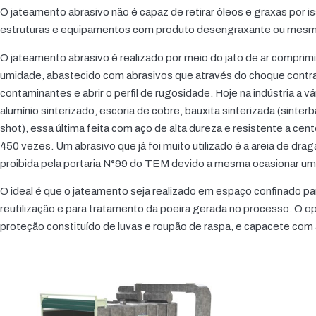
O jateamento abrasivo não é capaz de retirar óleos e graxas por
estruturas e equipamentos com produto desengraxante ou mesmo 
O jateamento abrasivo é realizado por meio do jato de ar comprimi
umidade, abastecido com abrasivos que através do choque contra
contaminantes e abrir o perfil de rugosidade. Hoje na indústria a v
alumínio sinterizado, escoria de cobre, bauxita sinterizada (sinterba
shot), essa última feita com aço de alta dureza e resistente a cent
450 vezes. Um abrasivo que já foi muito utilizado é a areia de drag
proibida pela portaria N°99 do TEM devido a mesma ocasionar um
O ideal é que o jateamento seja realizado em espaço confinado pa
reutilização e para tratamento da poeira gerada no processo. O o
proteção constituído de luvas e roupão de raspa, e capacete com 