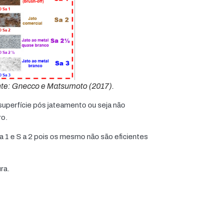
nte: Gnecco e Matsumoto (2017).
superfície pós jateamento ou seja não
ro.
 1 e S a 2 pois os mesmo não são eficientes
ra.