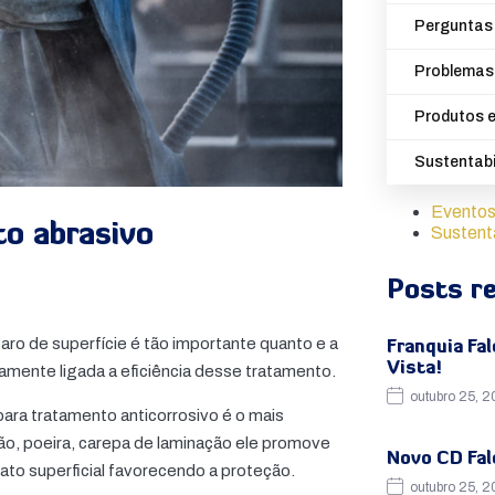
Perguntas 
Problemas
Produtos e
Sustentabi
Eventos
to abrasivo
Sustent
Posts r
ro de superfície é tão importante quanto e a
Franquia Fal
Vista!
amente ligada a eficiência desse tratamento.
outubro 25, 
ara tratamento anticorrosivo é o mais
, poeira, carepa de laminação ele promove
Novo CD Fal
ato superficial favorecendo a proteção.
outubro 25, 